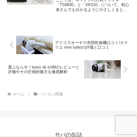
「TS8930」と「XK510」について、初心
者さんでも分かるようにやさしくまとめ
ました。写真印刷のキレイさ、コスト、
使いやすさなど、気になるポイントを一
度にチェックできます。まずは「あなた
に合うのはどっち...
アイリスオーヤマ布団乾燥機口コミ!カラ
リエ mini turboの評価と口コミ
選ぶなら今！lumix dc-tz99のレビューと
評価やその圧倒的魅力を徹底解析
ホーム
パソコン関連
サバの缶詰