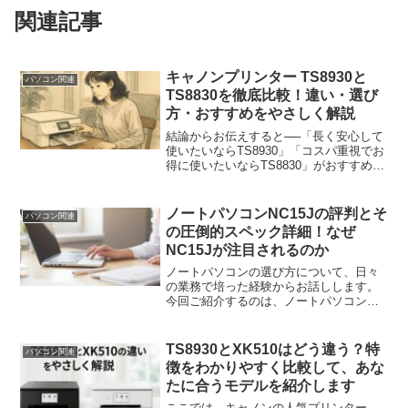
関連記事
キャノンプリンター TS8930と
パソコン関連
TS8830を徹底比較！違い・選び
方・おすすめをやさしく解説
結論からお伝えすると──「長く安心して
使いたいならTS8930」「コスパ重視でお
得に使いたいならTS8830」がおすすめで
す。キャノンの人気プリンター
「TS8930」と「TS8830」は、見た目は
そっくりですが、細かな部分に違いがあ
ノートパソコンNC15Jの評判とそ
パソコン関連
ります。...
の圧倒的スペック詳細！なぜ
NC15Jが注目されるのか
ノートパソコンの選び方について、日々
の業務で培った経験からお話しします。
今回ご紹介するのは、ノートパソコン
NC15Jです。このモデルは、20代から70
代の幅広い層に適した特徴を持っていま
す。では、なぜ今が購入のベストタイミ
TS8930とXK510はどう違う？特
パソコン関連
ングなのか、具体的...
徴をわかりやすく比較して、あな
たに合うモデルを紹介します
ここでは、キャノンの人気プリンター