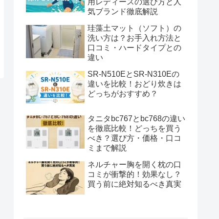
用レディースの選び方と人
気ブランド徹底解説
珪藻土マット（ソフト）の
洗い方は？お手入れ方法と
口コミ・ハードタイプとの
違い
SR-N510EとSR-N310Eの
違いを比較！おどり炊きは
どっちがおすすめ？
タニタbc767とbc768の違い
を徹底比較！どっちを買う
べき？選び方・価格・口コ
ミまで解説
ネルチャー胸を開く枕の口
コミが衝撃的！効果なし？
買う前に絶対知るべき真実