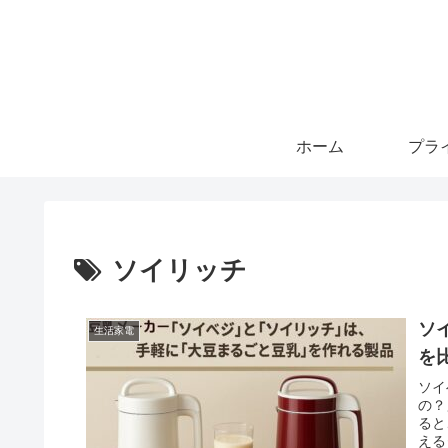
ホーム
ソイリッチ
ソ
生活家電
を
ソイ
の？
ると
える