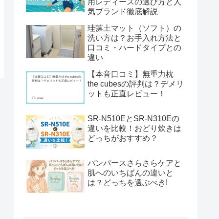
用レディースの選び方と人
気ブランド徹底解説
珪藻土マット（ソフト）の
洗い方は？お手入れ方法と
口コミ・ハードタイプとの
違い
【本音口コミ】無重力枕
the cubesの評判は？デメリ
ットも正直レビュー！
SR-N510EとSR-N310Eの
違いを比較！おどり炊きは
どっちがおすすめ？
パンパースさらさらケアと
肌へのいちばんの違いと
は？どっちを選ぶべき!