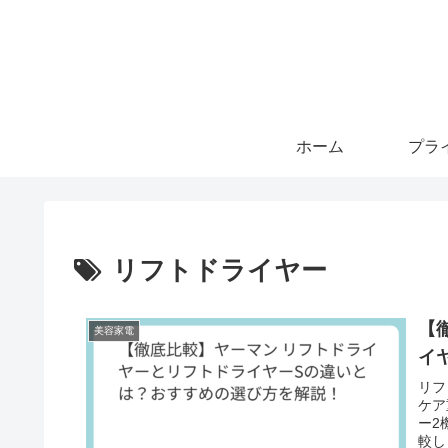
ホーム
リフトドライヤー
【
美容家電
イ
リフ
ケア
ー2
較し