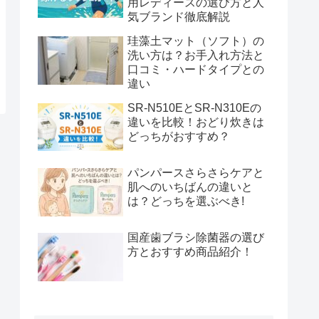
用レディースの選び方と人
気ブランド徹底解説
珪藻土マット（ソフト）の
洗い方は？お手入れ方法と
口コミ・ハードタイプとの
違い
SR-N510EとSR-N310Eの
違いを比較！おどり炊きは
どっちがおすすめ？
パンパースさらさらケアと
肌へのいちばんの違いと
は？どっちを選ぶべき!
国産歯ブラシ除菌器の選び
方とおすすめ商品紹介！