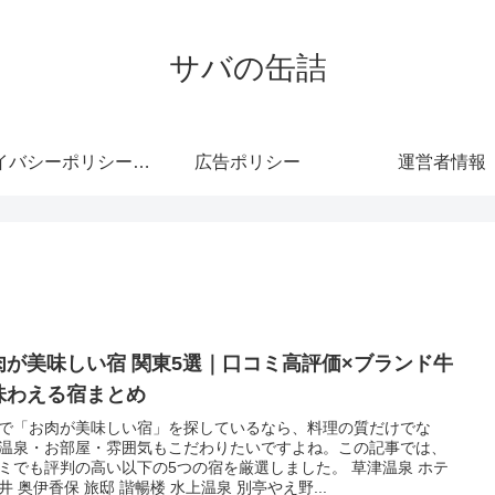
サバの缶詰
プライバシーポリシー・免責事項
広告ポリシー
運営者情報
肉が美味しい宿 関東5選｜口コミ高評価×ブランド牛
味わえる宿まとめ
で「お肉が美味しい宿」を探しているなら、料理の質だけでな
温泉・お部屋・雰囲気もこだわりたいですよね。この記事では、
ミでも評判の高い以下の5つの宿を厳選しました。 草津温泉 ホテ
井 奥伊香保 旅邸 諧暢楼 水上温泉 別亭やえ野...