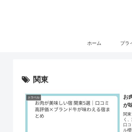
ホーム
関東
お
トラベル
が
関東
く、
口コ
ル櫻