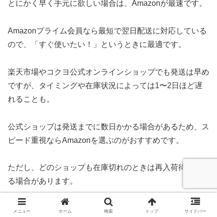
とにかく早く手元に欲しい場合は、Amazonが最速です。
Amazonプライム会員なら最短で翌日配送に対応している
ので、「すぐ使いたい！」というときに最適です。
楽天市場やコクヨ公式オンラインショップでも発送は早め
ですが、タイミングや在庫状況によっては1〜2日ほど遅
れることも。
公式ショップは発送までに数日かかる場合があるため、ス
ピード重視ならAmazonを選ぶのがおすすめです。
ただし、どのショップも在庫切れのときは再入荷待ちとな
る場合があります。
③クーポンは併用できる？
メニュー
ホーム
検索
トップ
サイドバー