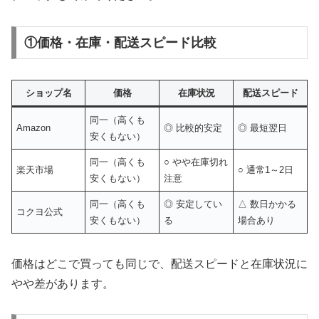
①価格・在庫・配送スピード比較
ショップ名
価格
在庫状況
配送スピード
同一（高くも
Amazon
◎ 比較的安定
◎ 最短翌日
安くもない）
同一（高くも
○ やや在庫切れ
楽天市場
○ 通常1～2日
安くもない）
注意
同一（高くも
◎ 安定してい
△ 数日かかる
コクヨ公式
安くもない）
る
場合あり
価格はどこで買っても同じで、配送スピードと在庫状況に
やや差があります。