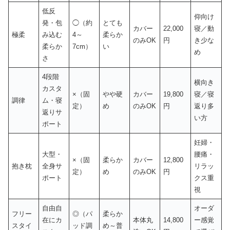
低反
仰向け
発・包
◯（約
とても
カバー
22,000
寝／動
極柔
み込む
4～
柔らか
のみOK
円
き少な
柔らか
7cm）
い
め
さ
4段階
横向き
カスタ
×（固
やや硬
カバー
19,800
寝／寝
調律
ム・寝
定）
め
のみOK
円
返り多
返りサ
い方
ポート
妊婦・
大型・
腰痛・
×（固
柔らか
カバー
12,800
抱き枕
全身サ
リラッ
定）
め
のみOK
円
ポート
クス重
視
自由自
オーダ
フリー
◎（パ
柔らか
在にカ
本体丸
14,800
ー感覚
スタイ
ッド調
め～普