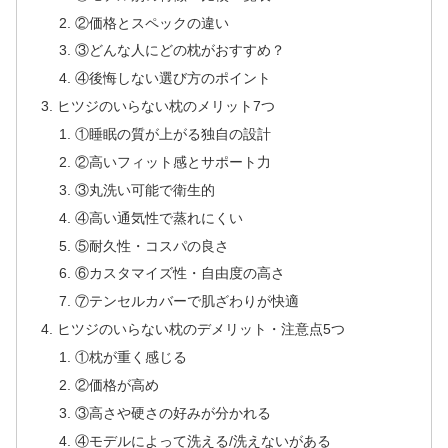
②価格とスペックの違い
③どんな人にどの枕がおすすめ？
④後悔しない選び方のポイント
ヒツジのいらない枕のメリット7つ
①睡眠の質が上がる独自の設計
②高いフィット感とサポート力
③丸洗い可能で衛生的
④高い通気性で蒸れにくい
⑤耐久性・コスパの良さ
⑥カスタマイズ性・自由度の高さ
⑦テンセルカバーで肌ざわりが快適
ヒツジのいらない枕のデメリット・注意点5つ
①枕が重く感じる
②価格が高め
③高さや硬さの好みが分かれる
④モデルによって洗える/洗えないがある