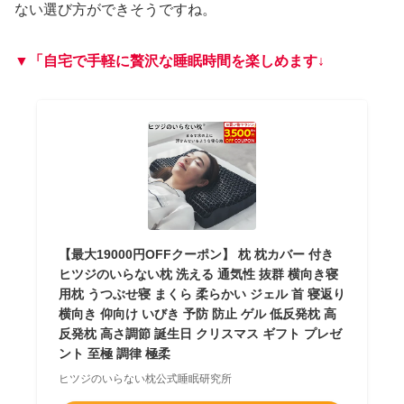
ない選び方ができそうですね。
▼「自宅で手軽に贅沢な睡眠時間を楽しめます↓
【最大19000円OFFクーポン】 枕 枕カバー 付き
ヒツジのいらない枕 洗える 通気性 抜群 横向き寝
用枕 うつぶせ寝 まくら 柔らかい ジェル 首 寝返り
横向き 仰向け いびき 予防 防止 ゲル 低反発枕 高
反発枕 高さ調節 誕生日 クリスマス ギフト プレゼ
ント 至極 調律 極柔
ヒツジのいらない枕公式睡眠研究所