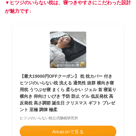
▼ヒツジのいらない枕は、寝つきやすさにこだわった設計
が魅力です↓
【最大19000円OFFクーポン】 枕 枕カバー 付き
ヒツジのいらない枕 洗える 通気性 抜群 横向き寝
用枕 うつぶせ寝 まくら 柔らかい ジェル 首 寝返り
横向き 仰向け いびき 予防 防止 ゲル 低反発枕 高
反発枕 高さ調節 誕生日 クリスマス ギフト プレゼ
ント 至極 調律 極柔
ヒツジのいらない枕公式睡眠研究所
Amazonで見る