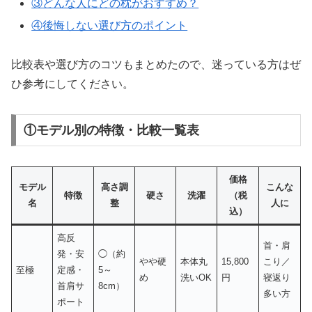
③どんな人にどの枕がおすすめ？
④後悔しない選び方のポイント
比較表や選び方のコツもまとめたので、迷っている方はぜ
ひ参考にしてください。
①モデル別の特徴・比較一覧表
価格
モデル
高さ調
こんな
特徴
硬さ
洗濯
（税
名
整
人に
込）
高反
首・肩
発・安
◯（約
やや硬
本体丸
15,800
こり／
至極
定感・
5～
め
洗いOK
円
寝返り
首肩サ
8cm）
多い方
ポート