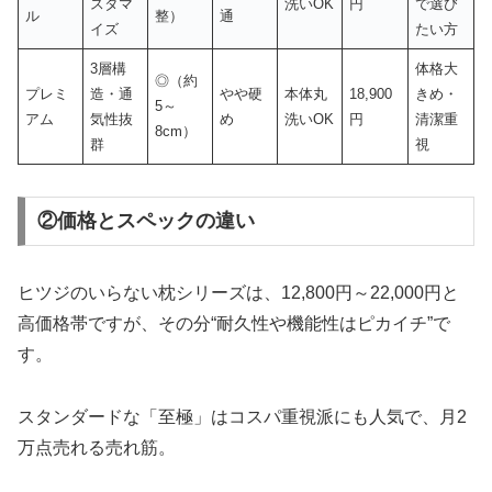
スタマ
洗いOK
円
で選び
ル
整）
通
イズ
たい方
3層構
体格大
◎（約
プレミ
造・通
やや硬
本体丸
18,900
きめ・
5～
アム
気性抜
め
洗いOK
円
清潔重
8cm）
群
視
②価格とスペックの違い
ヒツジのいらない枕シリーズは、12,800円～22,000円と
高価格帯ですが、その分“耐久性や機能性はピカイチ”で
す。
スタンダードな「至極」はコスパ重視派にも人気で、月2
万点売れる売れ筋。