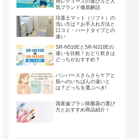
用レディースの選び方と人
気ブランド徹底解説
珪藻土マット（ソフト）の
洗い方は？お手入れ方法と
口コミ・ハードタイプとの
違い
SR-N510EとSR-N310Eの
違いを比較！おどり炊きは
どっちがおすすめ？
パンパースさらさらケアと
肌へのいちばんの違いと
は？どっちを選ぶべき!
国産歯ブラシ除菌器の選び
方とおすすめ商品紹介！