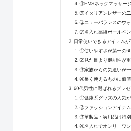
④EMSネックマッサー
⑤イタリアンレザーの二
⑥ニューバランスのウォ
⑦名入れ高級ボールペン
日常使いできるアイテムが
①使いやすさが第一の6
②見た目より機能性が重
③家族からの気遣いが一
④長く使えるものに価値
60代男性に選ばれるプレ
①健康系グッズの人気が
②ファッションアイテム
③革製品・実用品は特別
④名入れでオンリーワン