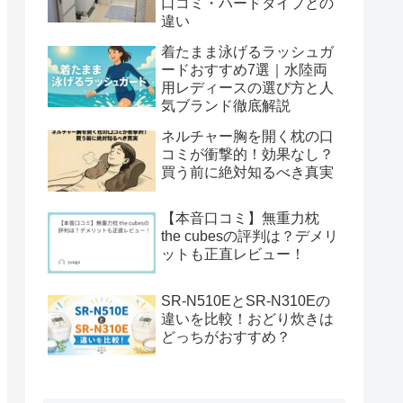
口コミ・ハードタイプとの
違い
着たまま泳げるラッシュガ
ードおすすめ7選｜水陸両
用レディースの選び方と人
気ブランド徹底解説
ネルチャー胸を開く枕の口
コミが衝撃的！効果なし？
買う前に絶対知るべき真実
【本音口コミ】無重力枕
the cubesの評判は？デメリ
ットも正直レビュー！
SR-N510EとSR-N310Eの
違いを比較！おどり炊きは
どっちがおすすめ？