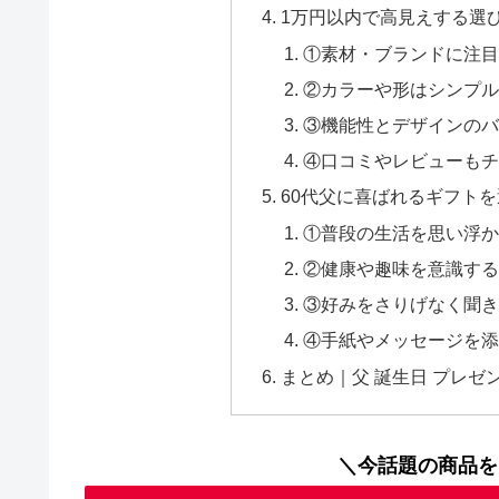
1万円以内で高見えする選
①素材・ブランドに注目
②カラーや形はシンプル
③機能性とデザインのバ
④口コミやレビューもチ
60代父に喜ばれるギフト
①普段の生活を思い浮か
②健康や趣味を意識する
③好みをさりげなく聞き
④手紙やメッセージを添
まとめ｜父 誕生日 プレゼン
＼今話題の商品を