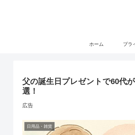
ホーム
父の誕生日プレゼントで60代
選！
広告
日用品・雑貨