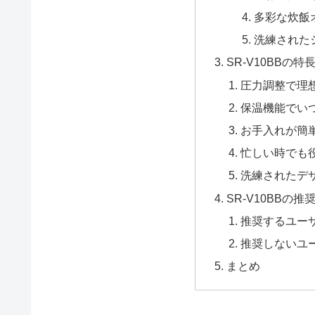
多彩な炊飯
洗練された
SR-V10BBの特
圧力調整で理
保温機能でい
お手入れが簡
忙しい時でも
洗練されたデ
SR-V10BBの
推奨するユー
推奨しないユ
まとめ