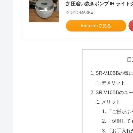
加圧追い炊きポンプ IH ライト
クラウンMARKET
Amazonで見る
目
SR-V10BBの
デメリット
SR-V10BBの
メリット
「ご飯がふ
「保温して
「お手入れ