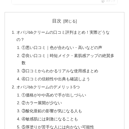
ポチップ
目次
オバジbbクリームの口コミ評判まとめ！実際どうな
の？
①悪い口コミ｜色が合わない・高いなどの声
②良い口コミ｜時短メイク・素肌感アップの絶賛多
数
③口コミからわかるリアルな使用感まとめ
④口コミの信頼性や出典も確認しよう
オバジbbクリームのデメリット5つ
①価格がやや高めで手が出しづらい
②カラー展開が少ない
③酸化亜鉛の影響が気になる人も
④敏感肌には刺激になることも
⑤厚塗りが苦手な人には向かない可能性