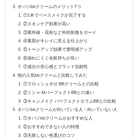
オバジbbクリームのメリット7つ
①1本でベースメイクが完了する
②スキンケア効果が高い
③紫外線・花粉など外的刺激をガード
④素肌がキレイに見える仕上がり
⑤トーンアップ効果で透明感アップ
⑥崩れにくく化粧持ちが良い
⑦成分の安心感とブランド信頼性
他の人気bbクリームと比較してみた
①ラロッシュポゼ BBクリームとの比較
②ミシャ MパーフェクトBBとの違い
③キャンメイク パーフェクトセラムBBとの比較
オバジbbクリームが向いている人・向いていない人
①オバジbbクリームがおすすめな人
②おすすめできない人の特徴
③失敗しない色選びのコツ