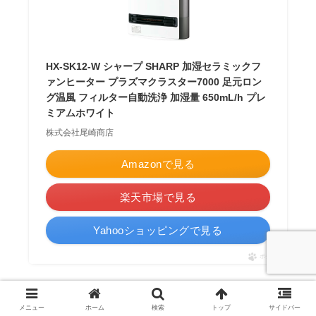
HX-SK12-W シャープ SHARP 加湿セラミックフ
ァンヒーター プラズマクラスター7000 足元ロン
グ温風 フィルター自動洗浄 加湿量 650mL/h プレ
ミアムホワイト
株式会社尾崎商店
Amazonで見る
楽天市場で見る
Yahooショッピングで見る
ポチップ
どんな人が使っている？利用シーン別の活
メニュー
ホーム
検索
トップ
サイドバー