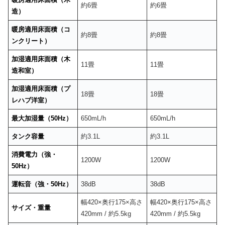
約6畳
約6畳
造）
暖房適用床面積（コ
約8畳
約8畳
ンクリート）
加湿適用床面積（木
11畳
11畳
造和室）
加湿適用床面積（プ
18畳
18畳
レハブ洋室）
最大加湿量（50Hz）
650mL/h
650mL/h
タンク容量
約3.1L
約3.1L
消費電力（強・
1200W
1200W
50Hz）
運転音（強・50Hz）
38dB
38dB
幅420×奥行175×高さ
幅420×奥行175×高さ
サイズ・重量
420mm / 約5.5kg
420mm / 約5.5kg