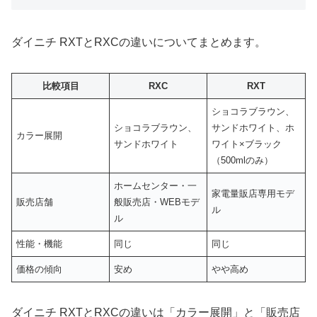
ダイニチ RXTとRXCの違いについてまとめます。
比較項目
RXC
RXT
ショコラブラウン、
ショコラブラウン、
サンドホワイト、ホ
カラー展開
サンドホワイト
ワイト×ブラック
（500mlのみ）
ホームセンター・一
家電量販店専用モデ
販売店舗
般販売店・WEBモデ
ル
ル
性能・機能
同じ
同じ
価格の傾向
安め
やや高め
ダイニチ RXTとRXCの違いは「カラー展開」と「販売店