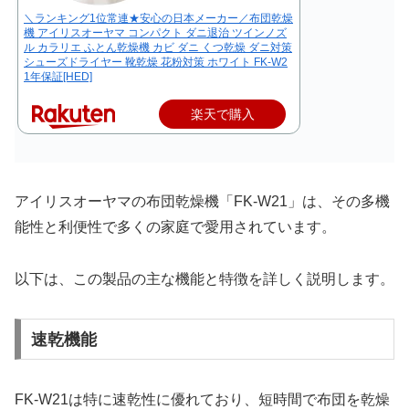
＼ランキング1位常連★安心の日本メーカー／布団乾燥
機 アイリスオーヤマ コンパクト ダニ退治 ツインノズ
ル カラリエ ふとん乾燥機 カビ ダニ くつ乾燥 ダニ対策
シューズドライヤー 靴乾燥 花粉対策 ホワイト FK-W2
1年保証[HED]
楽天で購入
アイリスオーヤマの布団乾燥機「FK-W21」は、その多機
能性と利便性で多くの家庭で愛用されています。
以下は、この製品の主な機能と特徴を詳しく説明します。
速乾機能
FK-W21は特に速乾性に優れており、短時間で布団を乾燥