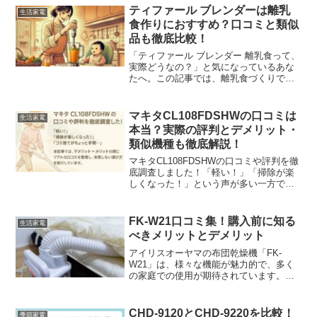
ちらも基本的な性能は同じなのですが、
ティファール ブレンダーは離乳
生活家電
新型のか...
食作りにおすすめ？口コミと類似
品も徹底比較！
「ティファール ブレンダー 離乳食って、
実際どうなの？」と気になっているあな
たへ。この記事では、離乳食づくりで大
人気のティファール ベビーマルチ
HB65H8JPについて、リアルな口コミと
評判をもとに、メリット・デメリットを
マキタCL108FDSHWの口コミは
生活家電
徹底解説します。...
本当？実際の評判とデメリット・
類似機種も徹底解説！
マキタCL108FDSHWの口コミや評判を徹
底調査しました！「軽い！」「掃除が楽
しくなった！」という声が多い一方で、
「ゴミ捨てがちょっと手間…」という意
見もありました。本記事では、デメリッ
ト→メリットの順にリアルな口コミを整
FK-W21口コミ集！購入前に知る
生活家電
理し、失敗しない...
べきメリットとデメリット
アイリスオーヤマの布団乾燥機「FK-
W21」は、様々な機能が魅力的で、多く
の家庭での使用が期待されています。特
に、スピーディーに布団を乾燥できる点
や、ダニ退治機能が装備されていること
が注目されています。購入を検討されて
CHD-9120とCHD-9220を比較！
季節家電