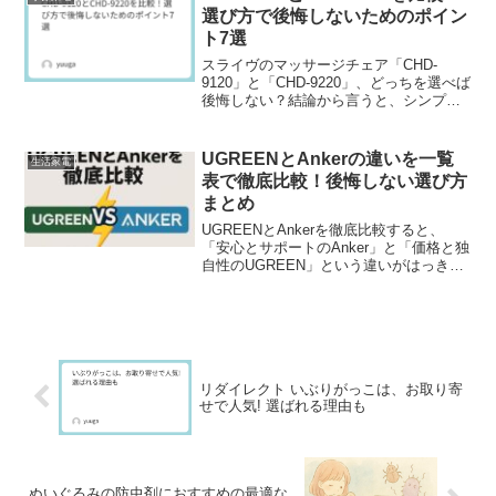
いる方に向けて、以下に...
選び方で後悔しないためのポイン
ト7選
スライヴのマッサージチェア「CHD-
9120」と「CHD-9220」、どっちを選べば
後悔しない？結論から言うと、シンプル
で誰でも使いやすいのはCHD-9120、腕や
足裏までしっかりケアしたい人にはCHD-
9220がおすすめです。この記事では...
UGREENとAnkerの違いを一覧
生活家電
表で徹底比較！後悔しない選び方
まとめ
UGREENとAnkerを徹底比較すると、
「安心とサポートのAnker」と「価格と独
自性のUGREEN」という違いがはっきり
見えてきます。どちらも品質重視で信頼
できるガジェットブランドですが、選ぶ
基準やおすすめポイントがまったく異な
ります。...
リダイレクト いぶりがっこは、お取り寄
せで人気! 選ばれる理由も
ぬいぐるみの防虫剤におすすめの最適な