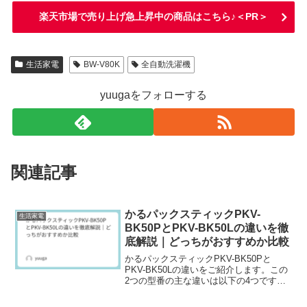
楽天市場で売り上げ急上昇中の商品はこちら♪＜PR＞
生活家電
BW-V80K
全自動洗濯機
yuugaをフォローする
関連記事
かるパックスティックPKV-
生活家電
BK50PとPKV-BK50Lの違いを徹
底解説｜どっちがおすすめか比較
かるパックスティックPKV-BK50Pと
PKV-BK50Lの違いをご紹介します。この
2つの型番の主な違いは以下の4つです。
主な違いライトの照射範囲吸引機構の進
化ブラシの形状ARおそうじ機能の有無ど