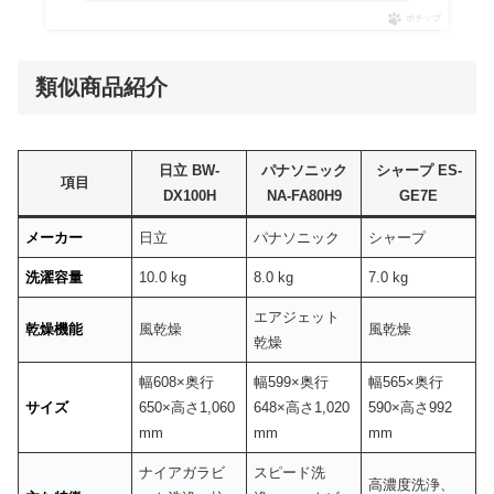
ポチップ
類似商品紹介
日立 BW-
パナソニック
シャープ ES-
項目
DX100H
NA-FA80H9
GE7E
メーカー
日立
パナソニック
シャープ
洗濯容量
10.0 kg
8.0 kg
7.0 kg
エアジェット
乾燥機能
風乾燥
風乾燥
乾燥
幅608×奥行
幅599×奥行
幅565×奥行
サイズ
650×高さ1,060
648×高さ1,020
590×高さ992
mm
mm
mm
ナイアガラビ
スピード洗
高濃度洗浄、