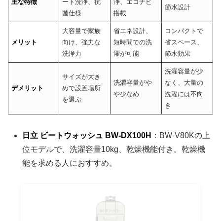
主な特徴
ート洗浄、抗
浄、エコナビ
節水設計
菌仕様
搭載
大容量で家族
省エネ設計、
コンパクトで
メリット
向け、強力な
短時間での洗
省スペース、
洗浄力
濯が可能
節水効果
洗濯容量が少
サイズが大き
洗濯容量がや
なく、大量の
デメリット
めで設置場所
や少なめ
洗濯には不向
を選ぶ
き
日立 ビートウォッシュ BW-DX100H
：BW-V80Kの上
位モデルで、洗濯容量10kg、乾燥機能付き。乾燥機
能を求める人におすすめ。