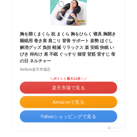
胸を開くまくら 枕 まくら 胸をひらく 寝具 胸開き
睡眠用 巻き肩 肩こり 背骨 サポート 姿勢 ほぐし
解消グッズ 負担 軽減 リラックス 楽 安眠 快眠 い
びき 仰向け 肩 不眠 ぐっすり 猫背 背筋 背すじ 母
の日 ネルチャー
Nelture楽天市場店
＼ポイント最大11倍！／
楽天市場で見る
Amazonで見る
Yahooショッピングで見る
ポチップ