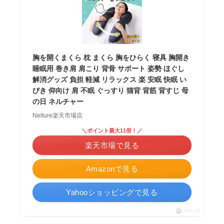
胸を開くまくら 枕 まくら 胸をひらく 寝具 胸開き
睡眠用 巻き肩 肩こり 背骨 サポート 姿勢 ほぐし
解消グッズ 負担 軽減 リラックス 楽 安眠 快眠 い
びき 仰向け 肩 不眠 ぐっすり 猫背 背筋 背すじ 母
の日 ネルチャー
Nelture楽天市場店
＼ポイント最大11倍！／
楽天市場で見る
Amazonで見る
Yahooショッピングで見る
ポチップ