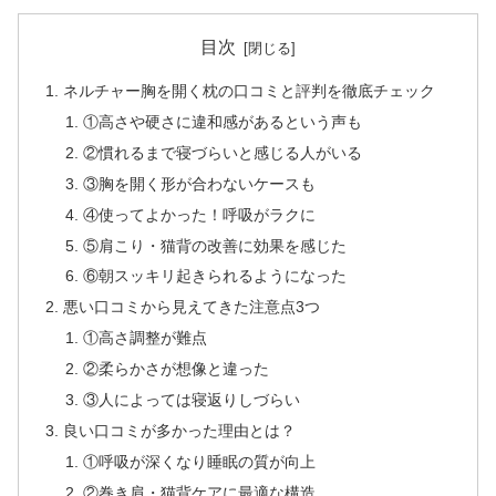
目次
ネルチャー胸を開く枕の口コミと評判を徹底チェック
①高さや硬さに違和感があるという声も
②慣れるまで寝づらいと感じる人がいる
③胸を開く形が合わないケースも
④使ってよかった！呼吸がラクに
⑤肩こり・猫背の改善に効果を感じた
⑥朝スッキリ起きられるようになった
悪い口コミから見えてきた注意点3つ
①高さ調整が難点
②柔らかさが想像と違った
③人によっては寝返りしづらい
良い口コミが多かった理由とは？
①呼吸が深くなり睡眠の質が向上
②巻き肩・猫背ケアに最適な構造