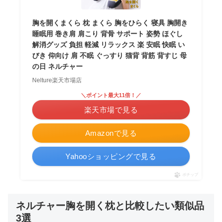
胸を開くまくら 枕 まくら 胸をひらく 寝具 胸開き
睡眠用 巻き肩 肩こり 背骨 サポート 姿勢 ほぐし
解消グッズ 負担 軽減 リラックス 楽 安眠 快眠 い
びき 仰向け 肩 不眠 ぐっすり 猫背 背筋 背すじ 母
の日 ネルチャー
Nelture楽天市場店
＼ポイント最大11倍！／
楽天市場で見る
Amazonで見る
Yahooショッピングで見る
ポチップ
ネルチャー胸を開く枕と比較したい類似品
3選