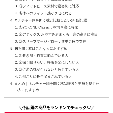
③フィットビーズ素材で寝姿勢に対応
④体へのフィット感がクセになる
ネルチャー胸を開く枕と比較したい類似品3選
①YOKONE Classic：横向き寝に特化
②アテックス おやすみ肩まくら：肩の高さに注目
③スリープマージピロー：無重力感で支持
胸を開く枕はこんな人におすすめ！
①巻き肩・猫背に悩んでいる人
②深く眠りたい、呼吸を楽にしたい人
③普通の枕が合わないと感じている人
④肩こりに長年悩まされている人
まとめ｜ネルチャー胸を開く枕は呼吸と姿勢を整えた
い人におすすめ
＼今話題の商品をランキンでチェック♡／